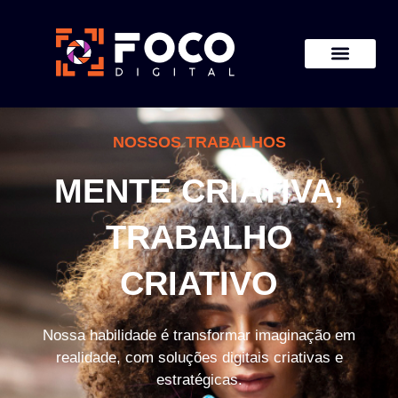
NOSSOS TRABALHOS
MENTE CRIATIVA,
TRABALHO
CRIATIVO
Nossa habilidade é transformar imaginação em
realidade, com soluções digitais criativas e
estratégicas.