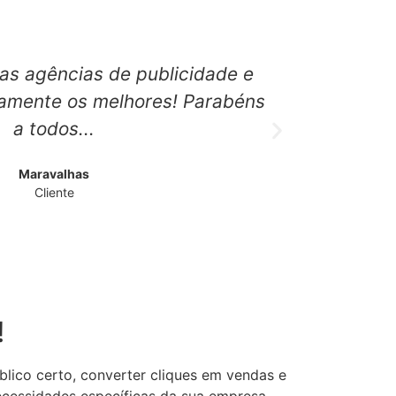
ras agências de publicidade e
A FOCO f
damente os melhores! Parabéns
empresa,
a todos...
Maravalhas
Cliente
!
blico certo, converter cliques em vendas e