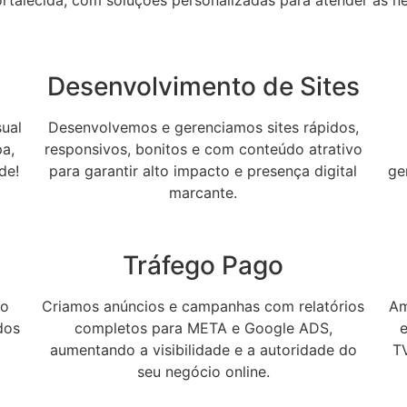
ortalecida, com soluções personalizadas para atender as n
Desenvolvimento de Sites
sual
Desenvolvemos e gerenciamos sites rápidos,
pa,
responsivos, bonitos e com conteúdo atrativo
de!
para garantir alto impacto e presença digital
ge
marcante.
Tráfego Pago
ho
Criamos anúncios e campanhas com relatórios
Am
dos
completos para META e Google ADS,
e
aumentando a visibilidade e a autoridade do
T
seu negócio online.