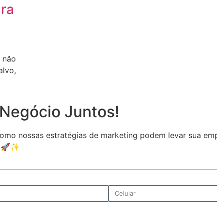
ara
e não
alvo,
Negócio Juntos!
omo nossas estratégias de marketing podem levar sua emp
s. 🚀✨